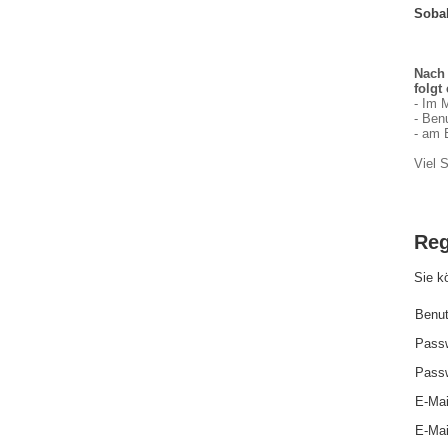
Sobal
Nach 
folgt 
- Im 
- Ben
-
am 
Viel 
Reg
Sie k
Benut
Passw
Passw
E-Mai
E-Mai