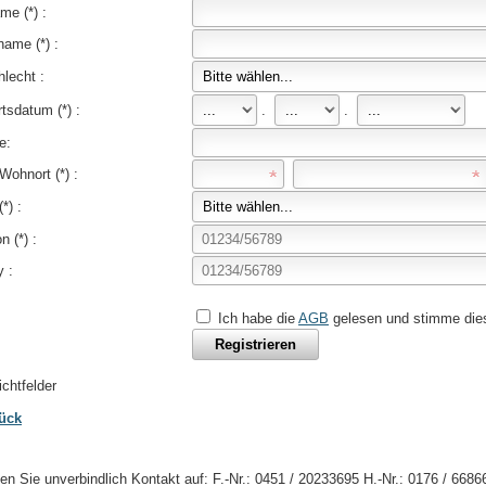
me (*) :
ame (*) :
lecht :
tsdatum (*) :
.
.
e:
Wohnort (*) :
*) :
n (*) :
 :
Ich habe die
AGB
gelesen und stimme die
lichtfelder
ück
n Sie unverbindlich Kontakt auf: F.-Nr.: 0451 / 20233695 H.-Nr.: 0176 / 668