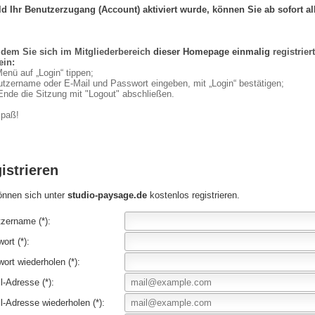
d Ihr Benutzerzugang (Account) aktiviert
wurde,
können Sie ab sofort al
dem Sie sich im Mitgliederbereich
dieser Homepage
einmalig
registriert
ein:
Menü auf „Login“ tippen;
utzername oder E-Mail und Passwort eingeben, mit „Login“ bestätigen;
Ende die
Sitzung
mit "Logout" ab
schließen
.
Spaß!
istrieren
önnen sich unter
studio-paysage.de
kostenlos registrieren.
zername (*):
ort (*):
ort wiederholen (*):
l-Adresse (*):
l-Adresse wiederholen (*):