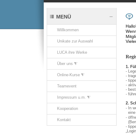
MENÜ
Hallo
Willkommen
Wenn 
Mitgl
Unikate zur Auswahl
Viele
LUCA ihre Werke
Regis
Über uns ⧨
1. Fü
- Leg
Online-Kurse ⧨
- tra
- tip
- akt
Teamevent
- best
- füh
Impressum u.m. ⧨
2. Sc
- In 
Kooperation
eine 
- öff
Kontakt
(Benu
- tipp
„Login