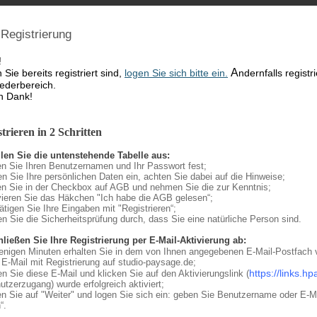
Registrierung
!
A
Sie bereits registriert sind,
logen Sie sich bitte ein.
ndernfalls
registr
iederbereich.
n Dank!
trieren in 2 Schritten
llen Sie die untenstehende Tabelle aus:
en Sie Ihren Benutzernamen und Ihr Passwort fest;
gen Sie Ihre persönlichen Daten ein, achten Sie dabei auf die Hinweise;
pen Sie in der Checkbox auf AGB und nehmen Sie die zur Kenntnis;
ivieren Sie
das Häkchen "Ich habe die AGB gelesen“;
ätigen Sie Ihre Eingaben mit "Registrieren“;
ren Sie die Sicherheitsprüfung durch, dass Sie
eine natürliche Person sind.
hließen Sie Ihre Registrierung per E-Mail-Aktivierung ab:
wenigen Minuten erhalten Sie in dem von Ihnen angegebenen E-Mail-Postfach
E-Mail mit Registrierung auf studio-paysage.de;
https://links.h
nen Sie diese E-Mail und klicken Sie auf den Aktivierungslink (
tzerzugang) wurde erfolgreich aktiviert;
en Sie auf "Weiter" und logen Sie sich ein:
geben Sie Benutzername oder E-Mai
“.