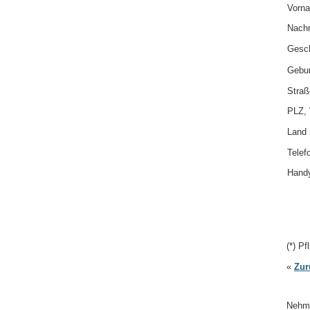
Vorna
Nachn
Gesch
Gebur
Straß
PLZ, 
Land (
Telefo
Handy
(*) Pf
«
Zur
Nehme