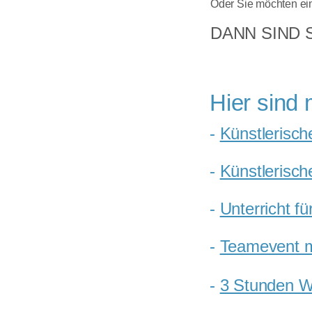
Oder Sie möchten ein
DANN SIND S
Hier sind 
-
Künstlerisch
-
Künstlerisch
-
Unterricht f
-
Teamevent m
-
3 Stunden 