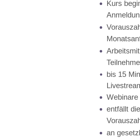
Kurs
begin
Anmeldun
Vorauszahl
Monatsan
Arbeitsmi
Teilnehmer
bis 15 Mi
Livestrea
Webinare 
entfällt d
Vorauszah
an gesetzl