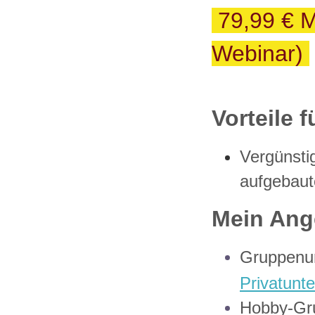
79,99 € M
Webinar)
Vorteile 
Vergünsti
aufgebaut
Mein Ang
Gruppenun
Privatunte
Hobby-Gru