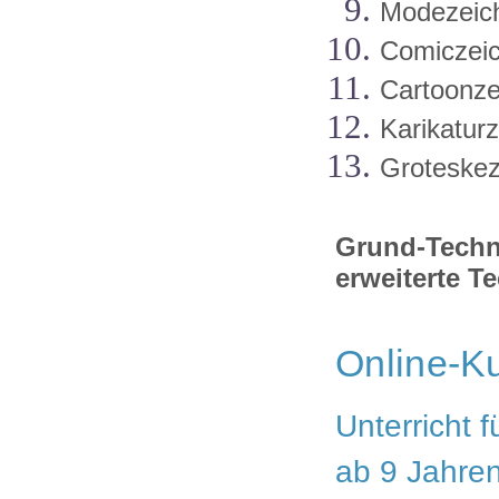
Modezeic
Comiczei
Cartoonze
Karikatur
Groteske
Grund-Techn
erweiterte T
Online-Ku
Unterricht 
ab 9 Jah