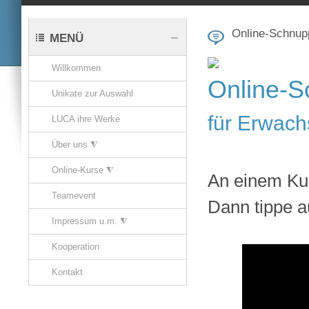
Online-Schnup
MENÜ
Willkommen
Online-S
Unikate zur Auswahl
für Erwach
LUCA ihre Werke
Über uns ⧨
Online-Kurse ⧨
An einem Kuns
Teamevent
Dann tippe a
Impressum u.m. ⧨
Kooperation
Kontakt