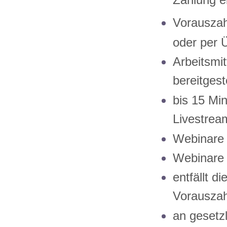
Zahlung e
Vorauszah
oder per 
Arbeitsmi
bereitgeste
bis 15 Mi
Livestrea
Webinare 
Webinare 
entfällt d
Vorauszah
an gesetzl