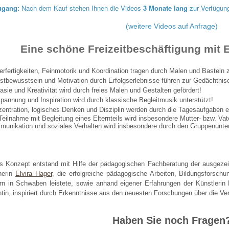
ugang:
Nach dem Kauf stehen Ihnen die Videos
3 Monate lang
zur Verfügun
(weitere Videos auf Anfrage)
Eine schöne Freizeitbeschäftigung mit 
gerfertigkeiten, Feinmotorik und Koordination tragen durch Malen und Basteln 
bstbewusstsein und Motivation durch Erfolgserlebnisse führen zur Gedächtnis
tasie und Kreativität wird durch freies Malen und Gestalten gefördert!
spannung und Inspiration wird durch klassische Begleitmusik unterstützt!
zentration, logisches Denken und Disziplin werden durch die Tagesaufgaben er
 Teilnahme mit Begleitung eines Elternteils wird insbesondere Mutter- bzw. Va
munikation und soziales Verhalten wird insbesondere durch den Gruppenunterr
s Konzept entstand mit Hilfe der pädagogischen Fachberatung der ausgezeic
herin
Elvira Hager
, die erfolgreiche pädagogische Arbeiten, Bildungsforsch
rn in Schwaben leistete,
sowie anhand eigener Erfahrungen der Künstlerin 
in, i
nspiriert durch Erkenntnisse
aus den neuesten Forschungen über die Ver
Haben Sie noch Fragen