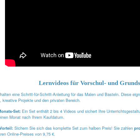
Lernvideos für Vorschul- und Grund
rhalten eine Schritt-für-Schritt-Anleitung für das Malen und Basteln. Diese ei
t, kreative Projekte und den privaten Bereich.
onats-Set:
Ein Set enthält 2 bis 4 Videos und sichert Ihre Unterrichtsgestal
einen Monat nach Ihrem Kaufdatum.
Vorteil:
Sichern Sie sich das komplette Set zum halben Preis! Sie zahlen
pr
ären Online-Preises von 9,75 €.