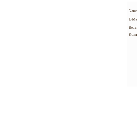
Name
E-Mai
Betref
Komm