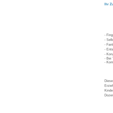
Ihr Z
- Fin
- Sel
- Fan
- Ent
- Kon
- Bei
- Kom
Diese
Erzie
Kinde
Dozent