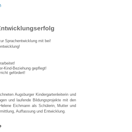
g.
Entwicklungserfolg
zur
Sprachentwicklung mit bei!
entwicklung!
arbeitet!
ter-Kind-Beziehung gepflegt!
icht gefördert!
hneten Augsburger Kindergartenleiterin und
ungen und laufende Bildungsprojekte mit den
Helene Eichmann als Schülerin, Mutter und
mittlung, Auffassung und Entwicklung.
?