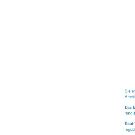
Sie e
Arbei
Das M
rund 
Kauf-
regul