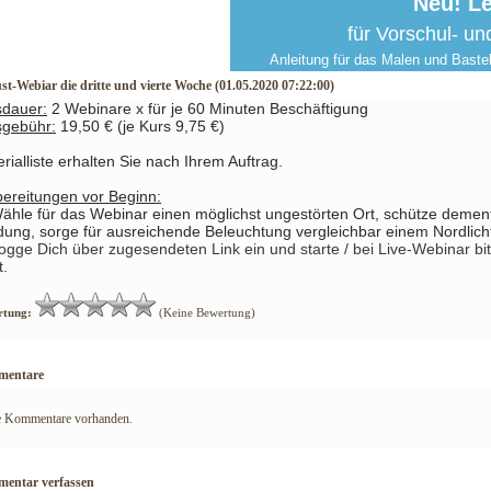
Neu! L
für Vorschul- u
Anleitung für das Malen und Bastel
t-Webiar die dritte und vierte Woche (01.05.2020 07:22:00)
sdauer:
2 Webinare x
für je 60 Minuten Beschäftigung
sgebühr:
19,50 € (je Kurs 9,75 €)
rialliste erhalten Sie nach Ihrem Auftrag.
ereitungen vor Beginn:
ähle für das Webinar einen möglichst ungestörten Ort, schütze demen
dung, sorge für ausreichende Beleuchtung vergleichbar einem Nordlich
ogge Dich über zugesendeten Link ein und starte
/ bei Live-Webinar bi
t.
rtung:
(Keine Bewertung)
entare
e Kommentare vorhanden.
entar verfassen