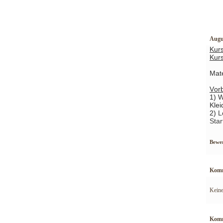
Augus
Kur
Kur
Mate
Vorb
1) W
Klei
2)
L
Star
Bewe
Komm
Kein
Komm