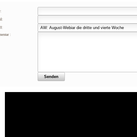
:
l:
f:
entar :