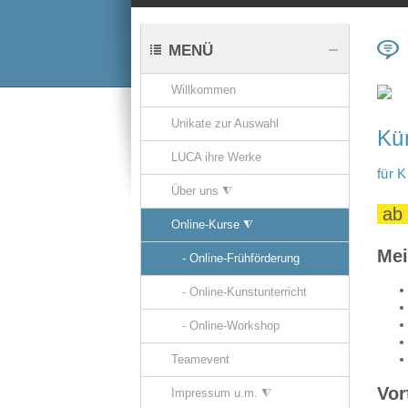
MENÜ
Willkommen
Unikate zur Auswahl
Kü
LUCA ihre Werke
für 
Über uns ⧨
ab 
Online-Kurse ⧨
Me
- Online-Frühförderung
- Online-Kunstunterricht
- Online-Workshop
Teamevent
Vor
Impressum u.m. ⧨