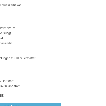
chlusszertifikat
gegangen ist
weisung
)
ellt
ugesendet
ahlungen zu 100% erstattet
 Uhr statt
14:30 Uhr statt
st