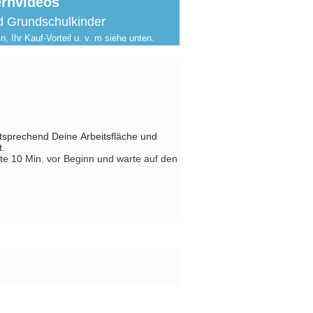
ernvideos
nd Grundschulkinder
n, Ihr
Kauf-Vorteil u. v. m
siehe
unten.
tsprechend Deine Arbeitsfläche und
t.
tte 10 Min. vor Beginn und warte auf den