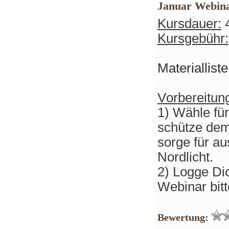
Januar Webina
Kursdauer:
4
Kursgebühr:
Materiallist
Vorbereitun
1) Wähle fü
schütze dem
sorge für a
Nordlicht.
2)
Logge Dic
Webinar bitt
Bewertung: