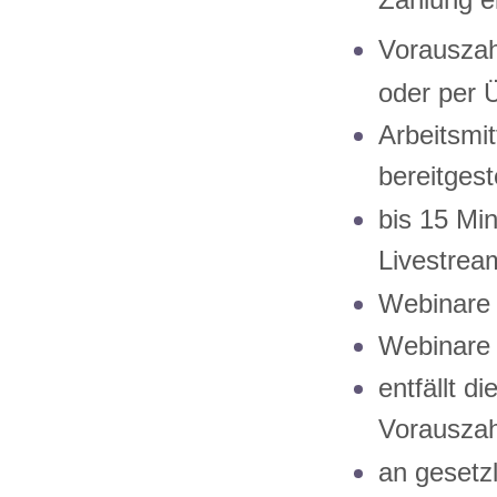
Zahlung e
Vorauszah
oder per 
Arbeitsmi
bereitgeste
bis 15 Mi
Livestrea
Webinare 
Webinare 
entfällt d
Vorauszah
an gesetzl