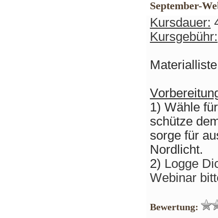
September-Web
Kursdauer:
4
Kursgebühr:
Materiallist
Vorbereitun
1) Wähle fü
schütze dem
sorge für a
Nordlicht.
2)
Logge Dic
Webinar bitt
Bewertung: