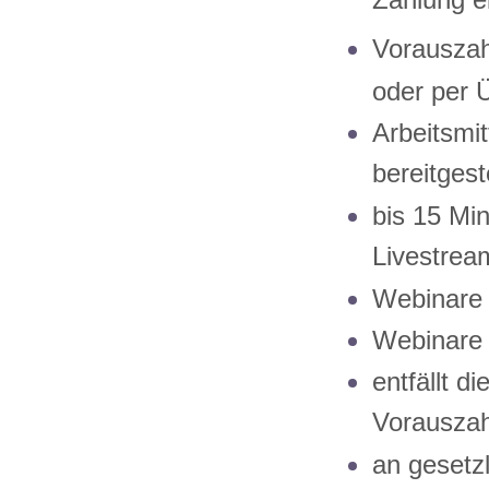
Zahlung e
Vorauszah
oder per 
Arbeitsmi
bereitgeste
bis 15 Mi
Livestrea
Webinare 
Webinare 
entfällt d
Vorauszah
an gesetzl