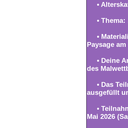
• Alterska
•
Thema
:
•
Material
Paysage am 
• Deine A
des Malwett
• Das
Tei
ausgefüllt u
•
Teilnahm
Mai 2026 (Sa