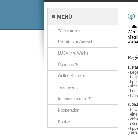
MENÜ
Hallo
Willkommen
Wenn 
Mitgl
Unikate zur Auswahl
Viele
LUCA ihre Werke
Regis
Über uns ⧨
1. Fü
- Leg
Online-Kurse ⧨
- tra
- tip
- akt
Teamevent
- best
- füh
Impressum u.m. ⧨
2. Sc
- In 
Kooperation
eine 
- öff
Kontakt
(Benu
- tipp
„Login