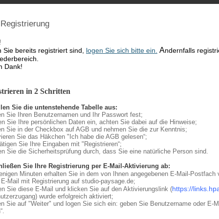
Registrierung
!
A
Sie bereits registriert sind,
logen Sie sich bitte ein.
ndernfalls
registr
iederbereich.
n Dank!
trieren in 2 Schritten
llen Sie die untenstehende Tabelle aus:
en Sie Ihren Benutzernamen und Ihr Passwort fest;
gen Sie Ihre persönlichen Daten ein, achten Sie dabei auf die Hinweise;
pen Sie in der Checkbox auf AGB und nehmen Sie die zur Kenntnis;
ivieren Sie
das Häkchen "Ich habe die AGB gelesen“;
ätigen Sie Ihre Eingaben mit "Registrieren“;
ren Sie die Sicherheitsprüfung durch, dass Sie
eine natürliche Person sind.
hließen Sie Ihre Registrierung per E-Mail-Aktivierung ab:
wenigen Minuten erhalten Sie in dem von Ihnen angegebenen E-Mail-Postfach
E-Mail mit Registrierung auf studio-paysage.de;
https://links.h
nen Sie diese E-Mail und klicken Sie auf den Aktivierungslink (
tzerzugang) wurde erfolgreich aktiviert;
en Sie auf "Weiter" und logen Sie sich ein:
geben Sie Benutzername oder E-Mai
“.