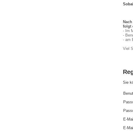
Sobal
Nach 
folgt 
- Im 
- Ben
-
am 
Viel 
Reg
Sie k
Benut
Passw
Passw
E-Mai
E-Mai