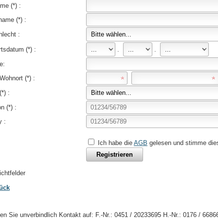
me (*) :
ame (*) :
lecht :
tsdatum (*) :
.
.
e:
Wohnort (*) :
*) :
n (*) :
 :
Ich habe die
AGB
gelesen und stimme die
lichtfelder
ück
n Sie unverbindlich Kontakt auf: F.-Nr.: 0451 / 20233695 H.-Nr.: 0176 / 668