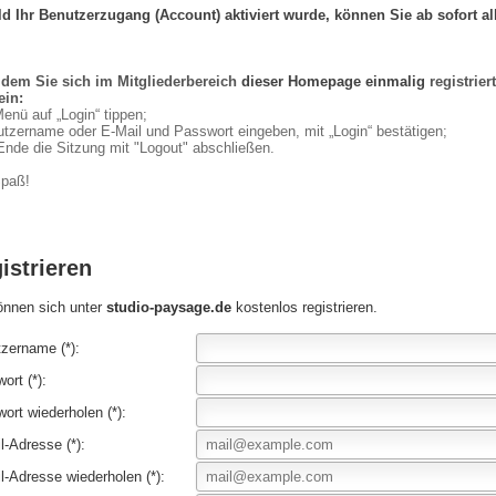
d Ihr Benutzerzugang (Account) aktiviert
wurde,
können Sie ab sofort al
dem Sie sich im Mitgliederbereich
dieser Homepage
einmalig
registriert
ein:
Menü auf „Login“ tippen;
utzername oder E-Mail und Passwort eingeben, mit „Login“ bestätigen;
Ende die
Sitzung
mit "Logout" ab
schließen
.
Spaß!
istrieren
önnen sich unter
studio-paysage.de
kostenlos registrieren.
zername (*):
ort (*):
ort wiederholen (*):
l-Adresse (*):
l-Adresse wiederholen (*):