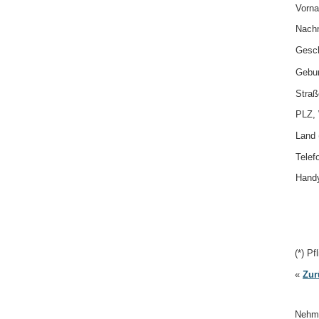
Vorna
Nachn
Gesch
Gebur
Straß
PLZ, 
Land (
Telefo
Handy
(*) Pf
«
Zur
Nehme